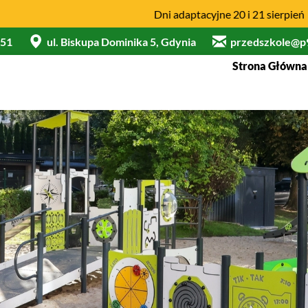
Dni adaptacyjne 20 i 21 sierpień
 51
ul. Biskupa Dominika 5, Gdynia
przedszkole@p9
Strona Główna