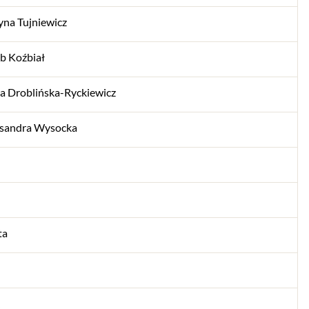
yna Tujniewicz
b Koźbiał
a Droblińska-Ryckiewicz
ksandra Wysocka
ta