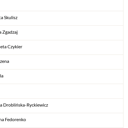
a Skulisz
 Zgadzaj
ieta Czykier
rzena
la
a Droblińska-Ryckiewicz
na Fedorenko