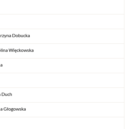
arzyna Dobucka
olina Więckowska
ia
 Duch
ia Głogowska