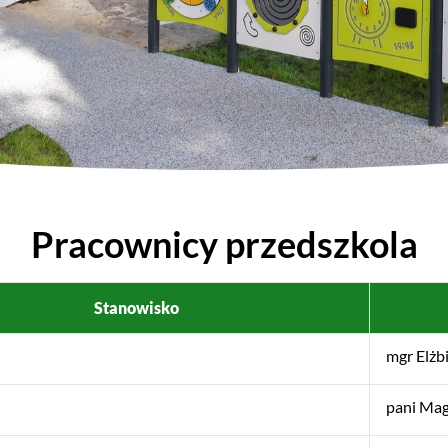
Pracownicy przedszkola
Stanowisko
mgr Elżb
pani Ma