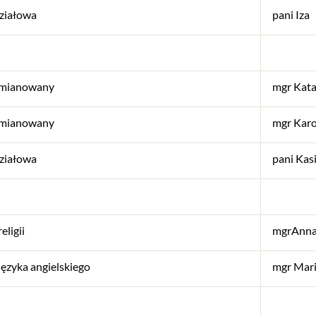
ziałowa
pani Iza
 mianowany
mgr Kat
 mianowany
mgr Kar
ziałowa
pani Kas
eligii
mgrAnna
języka angielskiego
mgr Mar