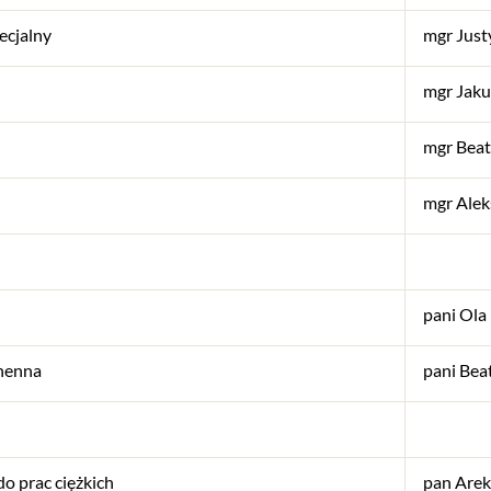
ecjalny
mgr Just
mgr Jaku
mgr Beat
mgr Ale
pani Ola
henna
pani Bea
o prac ciężkich
pan Arek