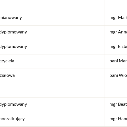
 mianowany
mgr Mart
 dyplomowany
mgr Anna
 dyplomowany
mgr Elżb
zyciela
pani Ma
ziałowa
pani Wio
 dyplomowany
mgr Beat
poczatkujący
mgr Han